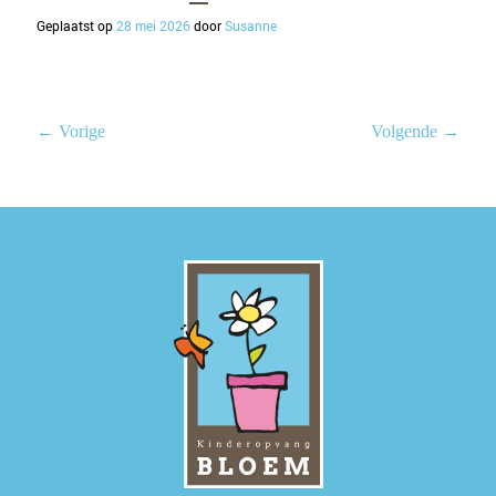
Geplaatst op
28 mei 2026
door
Susanne
← Vorige
Volgende →