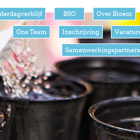
derdagverblijf
BSO
Over Bloem
Ons Team
Inschrijving
Vacatur
Samenwerkingspartner