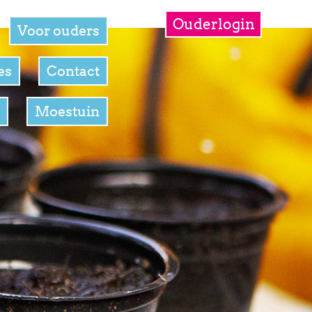
Ouderlogin
Voor ouders
es
Contact
s
Moestuin