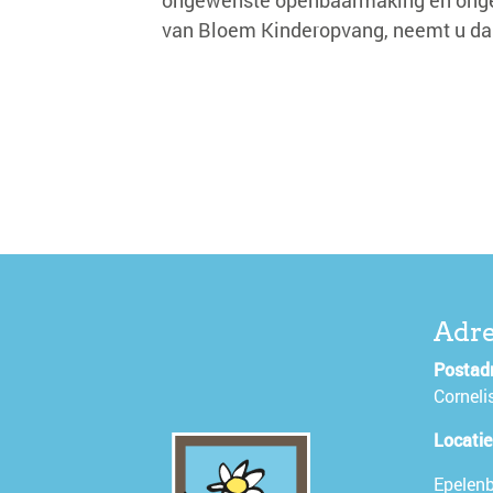
van Bloem Kinderopvang, neemt u da
Adre
Postadr
Corneli
Locatie
Epelenb