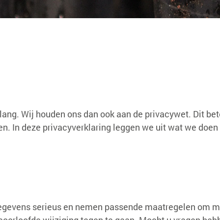
t
lang. Wij houden ons dan ook aan de privacywet. Dit bete
iken. In deze privacyverklaring leggen we uit wat we doe
gevens serieus en nemen passende maatregelen om mis
orloofde wijziging tegen te gaan. Mocht u vragen heb