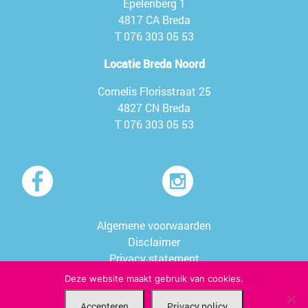
Epelenberg 1
4817 CA Breda
T
076 303 05 53
Locatie Breda Noord
Cornelis Florisstraat 25
4827 CN Breda
T
076 303 05 53
Algemene voorwaarden
Disclaimer
Privacy statement
Sitemap
Deze website maakt gebruik van cookies.
Accepteren
Privacy policy