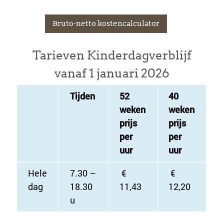
Bruto-netto kostencalculator
Tarieven Kinderdagverblijf
vanaf 1 januari 2026
Tijden
52
40
weken
weken
prijs
prijs
per
per
uur
uur
Hele
7.30 –
€
€
dag
18.30
11,43
12,20
u